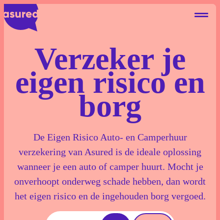
Verzeker je
eigen risico en
Autohuur Eigen Risico
borg
Deelauto Eigen Risico
Camperhuur Eigen Risico
De Eigen Risico Auto- en Camperhuur
verzekering van Asured is de ideale oplossing
Over ons
wanneer je een auto of camper huurt. Mocht je
Contact
onverhoopt onderweg schade hebben, dan wordt
het eigen risico en de ingehouden borg vergoed.
Blog