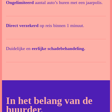
Ongelimiteerd
aantal auto’s huren met een jaarpolis.
Direct verzekerd
op reis binnen 1 minuut.
Duidelijke en
eerlijke schadebehandeling.
In het belang van de
huurder.