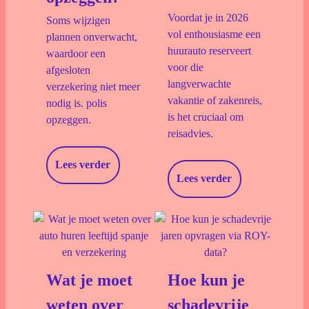
Download documenten
Voordat je in 2026
Soms wijzigen
vol enthousiasme een
plannen onverwacht,
huurauto reserveert
Schade Melden
Voorwaarden
waardoor een
voor die
afgesloten
Veelgestelde vragen
langverwachte
verzekering niet meer
vakantie of zakenreis,
nodig is. polis
is het cruciaal om
opzeggen.
reisadvies.
Lees verder
Lees verder
Wat je moet
Hoe kun je
weten over
schadevrije