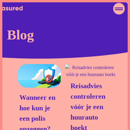
Blog
Autohuur Eigen Risico
Deelauto Eigen Risico
Camperhuur Eigen Risico
Reisadvies
Over ons
controleren
Wanneer en
Contact
vóór je een
hoe kun je
huurauto
Blog
een polis
boekt
opzeggen?