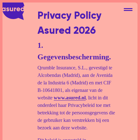
Privacy Policy
Asured 2026
1.
Autohuur Eigen Risico
Gegevensbescherming.
Deelauto Eigen Risico
Qrumble Insurance, S.L., gevestigd te
Alcobendas (Madrid), aan de Avenida
Camperhuur Eigen Risico
de la Industria 6 (Madrid) en met CIF
B-10641801, als eigenaar van de
Over ons
website
www.asured.nl
, licht in dit
onderdeel haar Privacybeleid toe met
Contact
betrekking tot de persoonsgegevens die
de gebruiker kan verstrekken bij een
Blog
bezoek aan deze website.