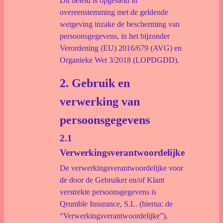
Dit beleid is opgesteld in
Download documenten
overeenstemming met de geldende
wetgeving inzake de bescherming van
persoonsgegevens, in het bijzonder
Schade Melden
Voorwaarden
Verordening (EU) 2016/679 (AVG) en
Veelgestelde vragen
Organieke Wet 3/2018 (LOPDGDD).
2. Gebruik en
verwerking van
persoonsgegevens
2.1
Verwerkingsverantwoordelijke
De verwerkingsverantwoordelijke voor
de door de Gebruiker en/of Klant
verstrekte persoonsgegevens is
Qrumble Insurance, S.L. (hierna: de
“Verwerkingsverantwoordelijke”).