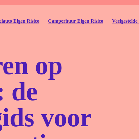
lauto Eigen Risico
Camperhuur Eigen Risico
Veelgestelde
ren op
: de
Autohu
Deelau
gids voor