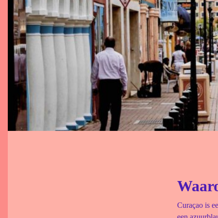
Waaro
Curaçao is ee
een azuurblau