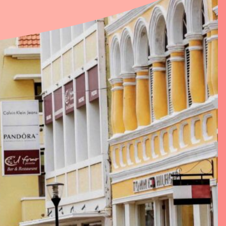
rhuur Eigen
ns
t
oad documenten
Voorwaarden
en