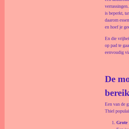
verrassingen.
is beperkt, t
daarom essent
en hoef je ge
En die vrijhe
op pad te gaa
eenvoudig vi
De mo
berei
Een van de g
Thiel populai
Grote