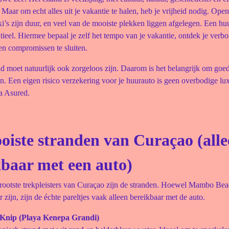
 Maar om echt alles uit je vakantie te halen, heb je vrijheid nodig. Ope
axi’s zijn duur, en veel van de mooiste plekken liggen afgelegen. Een hu
ieel. Hiermee bepaal je zelf het tempo van je vakantie, ontdek je verbo
en compromissen te sluiten.
id moet natuurlijk ook zorgeloos zijn. Daarom is het belangrijk om goe
n. Een eigen risico verzekering voor je huurauto is geen overbodige lux
a Asured.
oiste stranden van Curaçao (all
kbaar met een auto)
rootste trekpleisters van Curaçao zijn de stranden. Hoewel Mambo Bea
r zijn, zijn de échte pareltjes vaak alleen bereikbaar met de auto.
 Knip (Playa Kenepa Grandi)