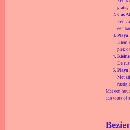
Een ic
gratis
Cas A
Een co
een ba
Playa
Klein e
plek o
Klein
De rus
Playa
Met zij
rustig 
Met een huura
aan tours of 
Bezie