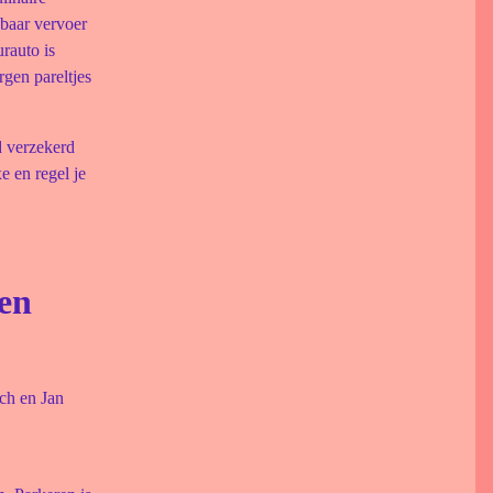
nbaar vervoer
urauto is
rgen pareltjes
d verzekerd
e en regel je
een
ch en Jan