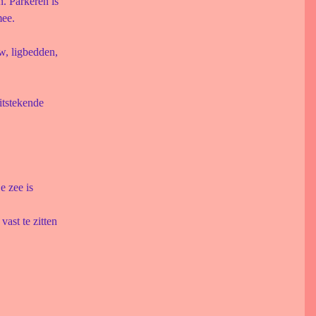
. Parkeren is
mee.
w, ligbedden,
uitstekende
e zee is
ast te zitten