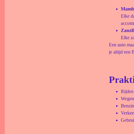
Mamb
Elke da
accomm
Zanzib
Elke za
Een auto maak
je altijd een
Prakt
Rijden
Wegen 
Benzin
Verkeer
Gebrui