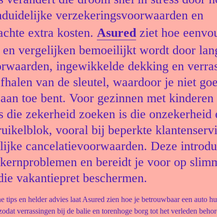
nduidelijke verzekeringsvoorwaarden en
chte extra kosten.
Asured
ziet hoe eenvo
 en vergelijken bemoeilijkt wordt door lan
rwaarden, ingewikkelde dekking en verra
afhalen van de sleutel, waardoor je niet go
 aan toe bent. Voor gezinnen met kinderen
rs die zekerheid zoeken is die onzekerheid
ruikelblok, vooral bij beperkte klantenserv
lijke cancelatievoorwaarden. Deze introdu
 kernproblemen en bereidt je voor op slim
die vakantiepret beschermen.
e tips en helder advies laat Asured zien hoe je betrouwbaar een auto hur
zodat verrassingen bij de balie en torenhoge borg tot het verleden behore