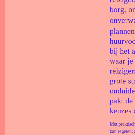
borg, o
onverwa
plannen
huurvoo
bij het 
waar je
reizige
grote st
onduide
pakt de
keuzes 
Met praktisch
kan regelen, 