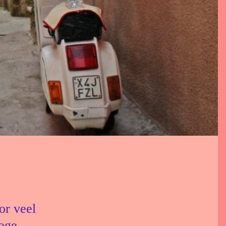
or veel
hoge