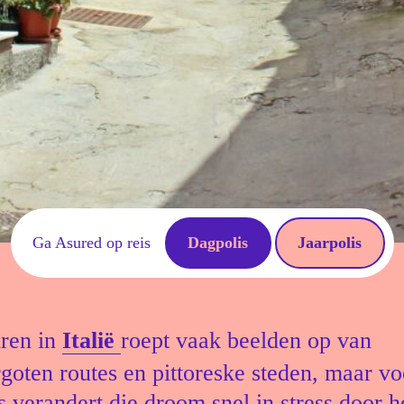
Ga Asured op reis
Dagpolis
Jaarpolis
ren in
Italië
roept vaak beelden op van
goten routes en pittoreske steden, maar vo
s verandert die droom snel in stress door 