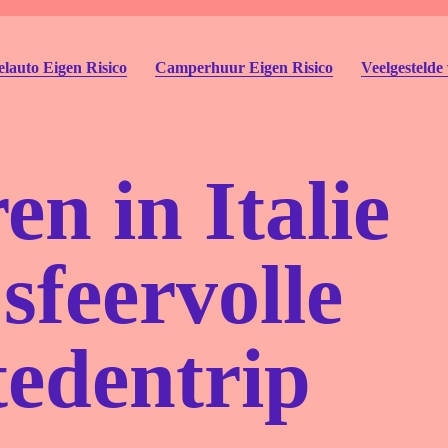
lauto Eigen Risico
Camperhuur Eigen Risico
Veelgestelde
n in Italie
sfeervolle
Autohu
Deelau
tedentrip