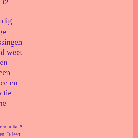
udig
ge
ssingen
ed weet
 en
 een
ice en
ctie
me
en in Italië
n. Je leert