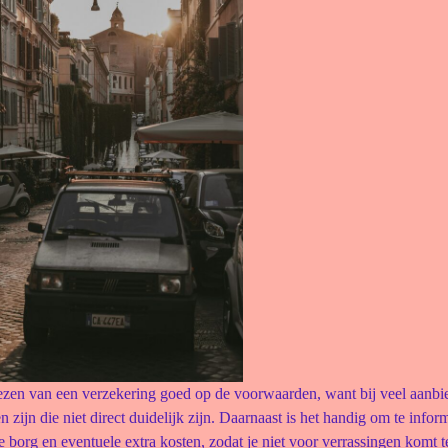
kiezen van een verzekering goed op de voorwaarden, want bij veel aanb
en zijn die niet direct duidelijk zijn. Daarnaast is het handig om te info
 borg en eventuele extra kosten, zodat je niet voor verrassingen komt t