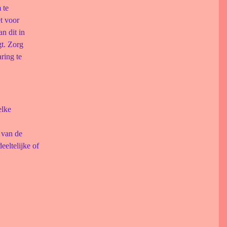
 te
t voor
an dit in
gt. Zorg
ring te
elke
 van de
eeltelijke of