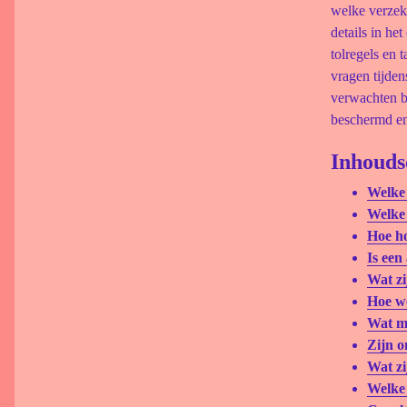
welke verzek
details in he
tolregels en 
vragen tijden
verwachten b
beschermd en 
Inhouds
Welke 
Welke 
Hoe ho
Is een
Wat zi
Hoe w
Wat mo
Zijn o
Wat zi
Welke 