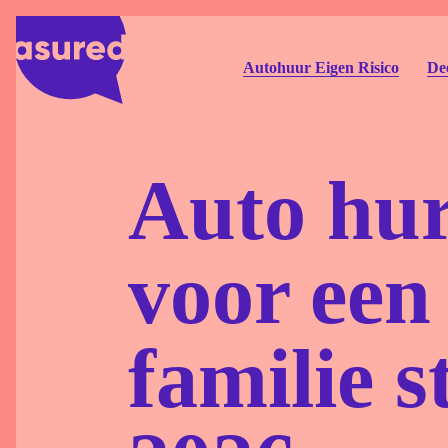
Autohuur Eigen Risico
Dee
Auto hure
voor een 
familie s