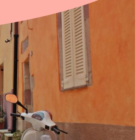
rhuur Eigen
ns
t
oad documenten
Voorwaarden
en