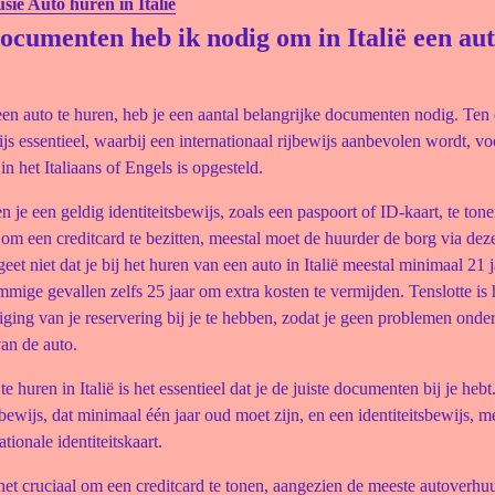
sie Auto huren in Italie
ocumenten heb ik nodig om in Italië een aut
een auto te huren, heb je een aantal belangrijke documenten nodig. Ten e
ijs essentieel, waarbij een internationaal rijbewijs aanbevolen wordt, voo
 in het Italiaans of Engels is opgesteld.
n je een geldig identiteitsbewijs, zoals een paspoort of ID-kaart, te ton
om een creditcard te bezitten, meestal moet de huurder de borg via deze
eet niet dat je bij het huren van een auto in Italië meestal minimaal 21
ommige gevallen zelfs 25 jaar om extra kosten te vermijden. Tenslotte is
ging van je reservering bij je te hebben, zodat je geen problemen onder
an de auto.
e huren in Italië is het essentieel dat je de juiste documenten bij je heb
jbewijs, dat minimaal één jaar oud moet zijn, en een identiteitsbewijs, m
tionale identiteitskaart.
het cruciaal om een creditcard te tonen, aangezien de meeste autoverhu