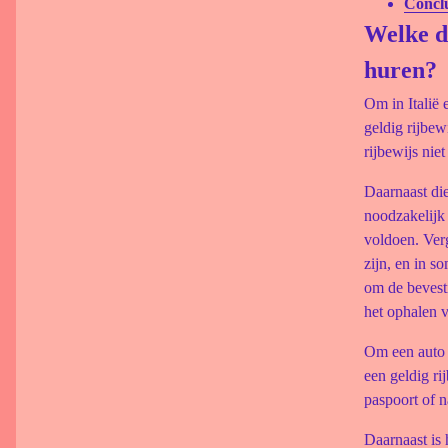
Conclu
Welke d
huren?
Om in Italië 
geldig rijbew
rijbewijs niet
Daarnaast die
noodzakelijk 
voldoen. Verg
zijn, en in s
om de bevesti
het ophalen v
Om een auto t
een geldig ri
paspoort of na
Daarnaast is 