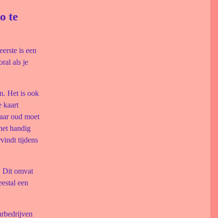
o te
erste is een
ral als je
en. Het is ook
 kaart
 jaar oud moet
 het handig
vindt tijdens
t. Dit omvat
eestal een
urbedrijven