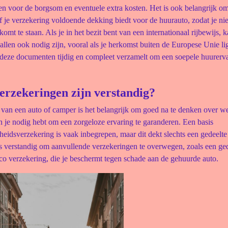
n voor de borgsom en eventuele extra kosten. Het is ook belangrijk om
f je verzekering voldoende dekking biedt voor de huurauto, zodat je nie
omt te staan. Als je in het bezit bent van een internationaal rijbewijs, k
len ook nodig zijn, vooral als je herkomst buiten de Europese Unie li
 deze documenten tijdig en compleet verzamelt om een soepele huurerva
erzekeringen zijn verstandig?
 van een auto of camper is het belangrijk om goed na te denken over w
 je nodig hebt om een zorgeloze ervaring te garanderen. Een basis
heidsverzekering is vaak inbegrepen, maar dit dekt slechts een gedeelte
s verstandig om aanvullende verzekeringen te overwegen, zoals een ged
co verzekering, die je beschermt tegen schade aan de gehuurde auto.