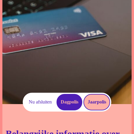
Download documenten
Schade Melden
Voorwaarden
Veelgestelde vragen
Nu afsluiten
Dagpolis
Jaarpolis
Belangrijke informatie over