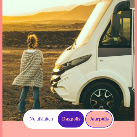
Download documenten
Schade Melden
Voorwaarden
Veelgestelde vragen
Nu afsluiten
Dagpolis
Jaarpolis