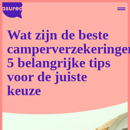
Wat zijn de beste
camperverzekeringe
Autohuur Eigen Risico
5 belangrijke tips
Deelauto Eigen Risico
voor de juiste
Camperhuur Eigen Risico
keuze
Over ons
Contact
Blog