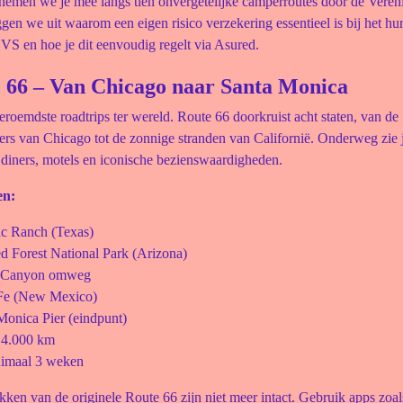
 nemen we je mee langs tien onvergetelijke camperroutes door de Veren
gen we uit waarom een eigen risico verzekering essentieel is bij het hu
VS en hoe je dit eenvoudig regelt via Asured.
e 66 – Van Chicago naar Santa Monica
roemdste roadtrips ter wereld. Route 66 doorkruist acht staten, van de
rs van Chicago tot de zonnige stranden van Californië. Onderweg zie j
 diners, motels en iconische bezienswaardigheden.
en:
ac Ranch (Texas)
ied Forest National Park (Arizona)
 Canyon omweg
Fe (New Mexico)
Monica Pier (eindpunt)
 4.000 km
imaal 3 weken
kken van de originele Route 66 zijn niet meer intact. Gebruik apps zoa