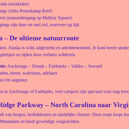
rada (snorkelen)
rgo (John Pennekamp Reef)
st (zonsondergang op Mallory Square)
ngs zijn duur en snel vol, reserveer op tijd.
ka – De ultieme natuurroute
ers. Alaska is wild, uitgestrekt en adembenemend. Je kunt beren spotten
letsjers en rijden door verlaten wildernis.
tie:
Anchorage – Denali – Fairbanks – Valdez – Seward
den, beren, walvissen, adelaars
ni t/m augustus
 in Anchorage of Fairbanks, veel campers zijn speciaal voor ruig terrei
 Ridge Parkway – North Carolina naar Virgi
t van bergen, herfstkleuren en landelijke charme. Deze route loopt do
Mountains en biedt geweldige vergezichten.