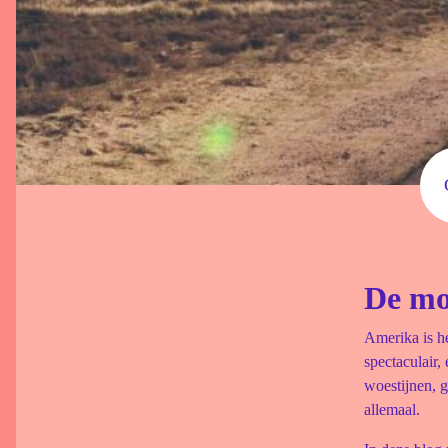
De mo
Amerika is he
spectaculair,
woestijnen, 
allemaal.