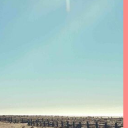
rhuur Eigen
ns
t
oad documenten
Voorwaarden
en