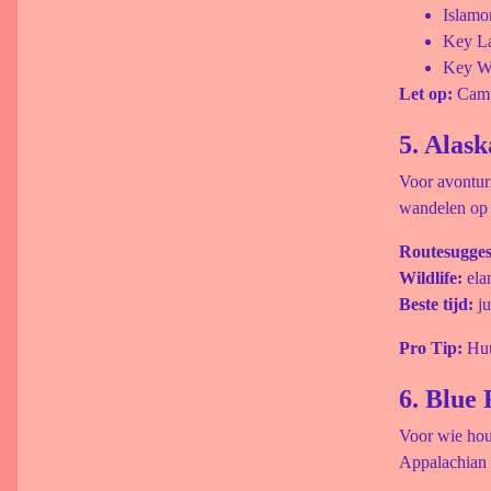
Islamo
Key La
Key We
Let op:
Campi
5. Alas
Voor avonturi
wandelen op g
Routesugges
Wildlife:
elan
Beste tijd:
ju
Pro Tip:
Huur
6. Blue
Voor wie houd
Appalachian 