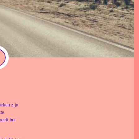
arken zijn
kte
eeft het