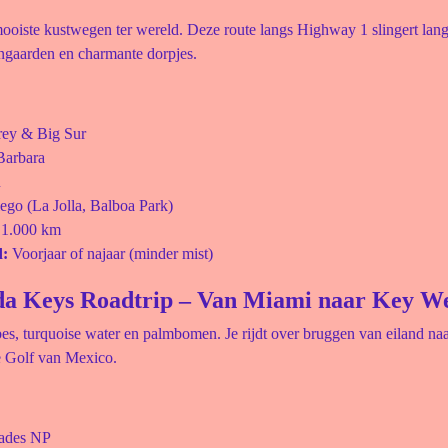
oiste kustwegen ter wereld. Deze route langs Highway 1 slingert langs
jngaarden en charmante dorpjes.
ey & Big Sur
Barbara
u
ego (La Jolla, Balboa Park)
 1.000 km
d:
Voorjaar of najaar (minder mist)
ida Keys Roadtrip – Van Miami naar Key W
es, turquoise water en palmbomen. Je rijdt over bruggen van eiland naa
de Golf van Mexico.
ades NP