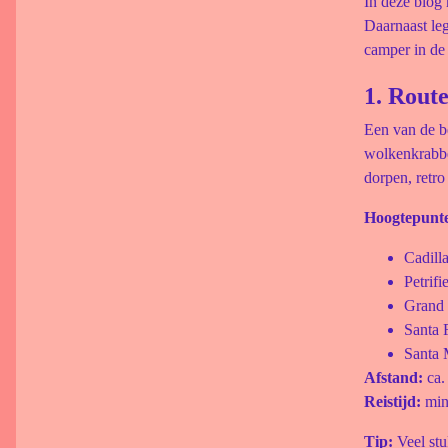
In deze blog
Daarnaast leg
camper in de 
1. Rout
Een van de be
wolkenkrabbe
dorpen, retro
Hoogtepunt
Cadill
Petrif
Grand
Santa 
Santa 
Afstand:
ca.
Reistijd:
min
Tip:
Veel stu