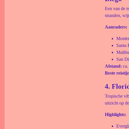
Een van de mo
stranden, wi
Aanraders:
Monter
Santa 
Malib
San Di
Afstand:
ca.
Beste reistij
4. Flor
Tropische vib
uitzicht op 
Highlights:
Evergl