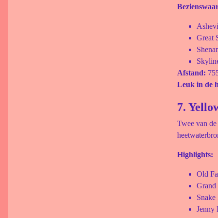
Bezienswaa
Ashevi
Great
Shena
Skylin
Afstand:
75
Leuk in de h
7. Yell
Twee van de 
heetwaterbro
Highlights:
Old Fai
Grand 
Snake 
Jenny 