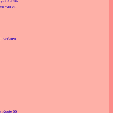
igde Staten.
ren van een
e verlaten
ls Route 66