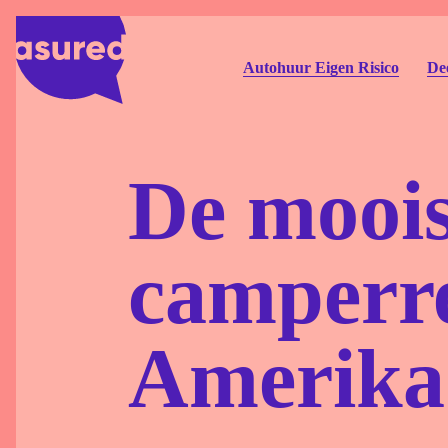
Autohuur Eigen Risico
Dee
De moois
camperre
Amerika