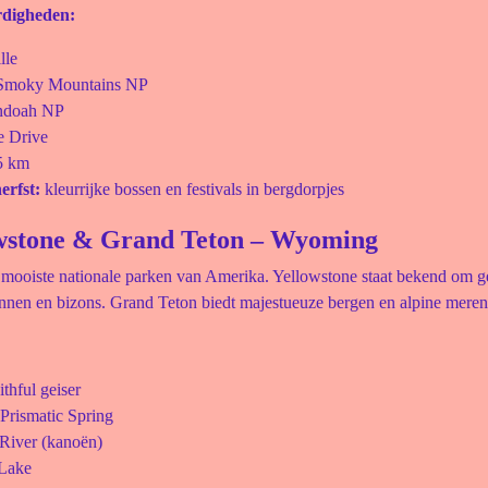
rdigheden:
lle
 Smoky Mountains NP
ndoah NP
e Drive
5 km
erfst:
kleurrijke bossen en festivals in bergdorpjes
owstone & Grand Teton – Wyoming
mooiste nationale parken van Amerika. Yellowstone staat bekend om ge
nnen en bizons. Grand Teton biedt majestueuze bergen en alpine meren
thful geiser
Prismatic Spring
River (kanoën)
Lake