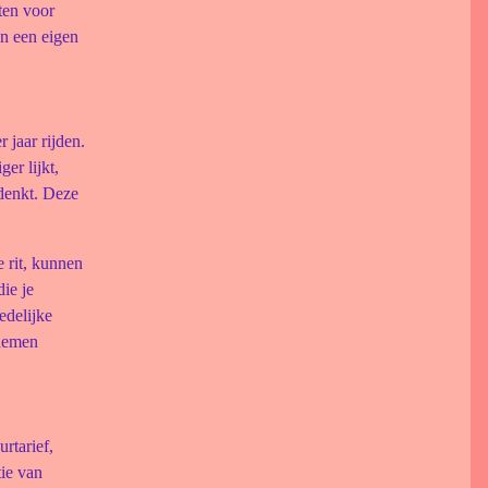
ten voor
an een eigen
 jaar rijden.
er lijkt,
denkt. Deze
 rit, kunnen
die je
edelijke
 nemen
rtarief,
tie van