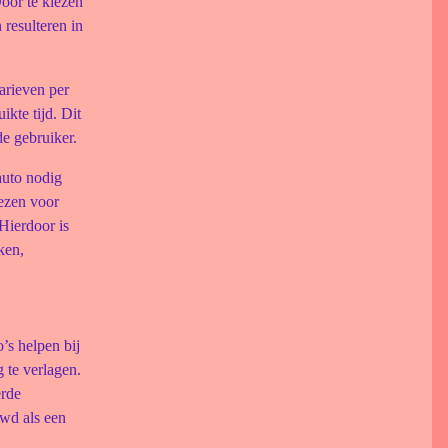
oor te kiezen
 resulteren in
tarieven per
ikte tijd. Dit
de gebruiker.
auto nodig
iezen voor
Hierdoor is
ken,
’s helpen bij
 te verlagen.
erde
uwd als een