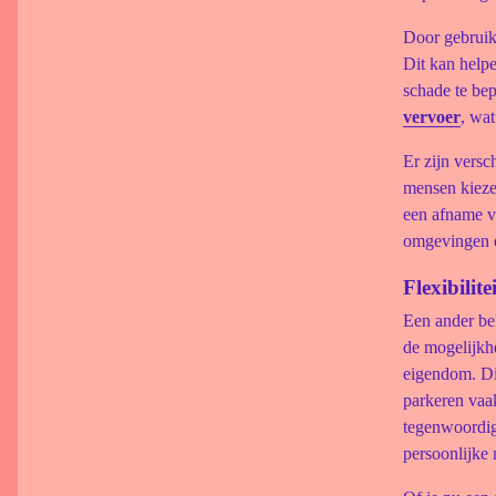
Door gebruik
Dit kan help
schade te be
vervoer
, wat
Er zijn versc
mensen kiezen
een afname va
omgevingen en
Flexibilit
Een ander bel
de mogelijkhe
eigendom. Di
parkeren vaak
tegenwoordig
persoonlijke 