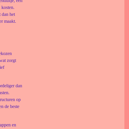
enduitje, een
 kosten.
 dan het
er maakt.
gekozen
wat zorgt
ief
rdeliger dan
asten.
ructuren op
en de beste
happen en