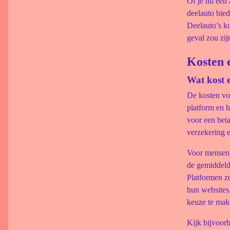
Of je nu een 
deelauto bie
Deelauto’s k
geval zou zij
Kosten 
Wat kost 
De kosten vo
platform en h
voor een beta
verzekering e
Voor mensen 
de gemiddelde
Platformen z
hun websites,
keuze te mak
Kijk bijvoor