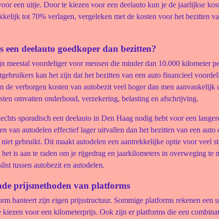
oor een uitje. Door te kiezen voor een deelauto kun je de jaarlijkse kos
kkelijk tot 70% verlagen, vergeleken met de kosten voor het bezitten v
s een deelauto goedkoper dan bezitten?
jn meestal voordeliger voor mensen die minder dan 10.000 kilometer per
gebruikers kan het zijn dat het bezitten van een auto financieel voordelig
jn de verborgen kosten van autobezit veel hoger dan men aanvankelijk 
ten omvatten onderhoud, verzekering, belasting en afschrijving.
lechts sporadisch een deelauto in Den Haag nodig hebt voor een langere
ten van autodelen effectief lager uitvallen dan het bezitten van een auto 
niet gebruikt. Dit maakt autodelen een aantrekkelijke optie voor veel st
het is aan te raden om je rijgedrag en jaarkilometers in overweging te
slist tussen autobezit en autodelen.
ende prijsmethoden van platforms
orm hanteert zijn eigen prijsstructuur. Sommige platforms rekenen een uu
e kiezen voor een kilometerprijs. Ook zijn er platforms die een combina