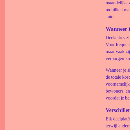
maandelijks v
mobiliteit ma
auto.
Wanneer i
Deelauto’s zi
Voor frequent
maar vaak zi
verborgen kos
Wanneer je s
de totale kos
voornamelijk 
bewoners, en 
voordat je be
Verschill
Elk deelplatf
terwijl ander