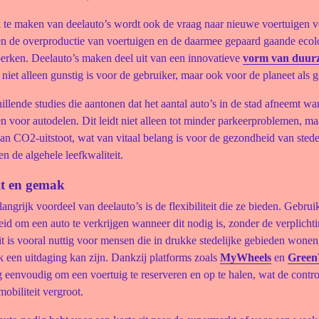
 te maken van deelauto’s wordt ook de vraag naar nieuwe voertuigen 
en de overproductie van voertuigen en de daarmee gepaard gaande ecol
perken. Deelauto’s maken deel uit van een innovatieve
vorm van duur
 niet alleen gunstig is voor de gebruiker, maar ook voor de planeet als g
hillende studies die aantonen dat het aantal auto’s in de stad afneemt w
 voor autodelen. Dit leidt niet alleen tot minder parkeerproblemen, ma
n CO2-uitstoot, wat van vitaal belang is voor de gezondheid van stede
 de algehele leefkwaliteit.
eit en gemak
angrijk voordeel van deelauto’s is de flexibiliteit die ze bieden. Gebru
id om een auto te verkrijgen wanneer dit nodig is, zonder de verplicht
t is vooral nuttig voor mensen die in drukke stedelijke gebieden wonen
 een uitdaging kan zijn. Dankzij platforms zoals
MyWheels
en
Green
 eenvoudig om een voertuig te reserveren en op te halen, wat de contro
mobiliteit vergroot.