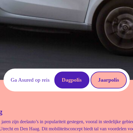
Ga Asured op reis
Dagpolis
Jaarpolis
g
jaren zijn deelauto’s in populariteit gestegen, vooral in stedelijke gebi
trecht en Den Haag. Dit mobiliteitsconcept biedt tal van voordelen v