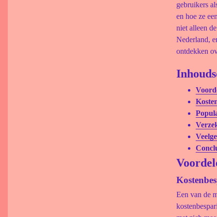
gebruikers a
en hoe ze ee
niet alleen d
Nederland, en
ontdekken ov
Inhouds
Voorde
Kosten
Popula
Verzek
Veelge
Conclu
Voordel
Kostenbes
Een van de me
kostenbespari