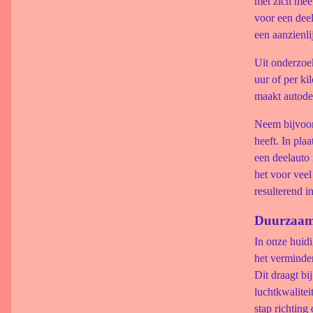
met zich mee
voor een deel
een aanzienli
Uit onderzo
uur of per ki
maakt autodel
Neem bijvoorb
heeft. In pla
een deelauto
het voor veel
resulterend in
Duurzaamh
In onze huidi
het verminder
Dit draagt bi
luchtkwalite
stap richting