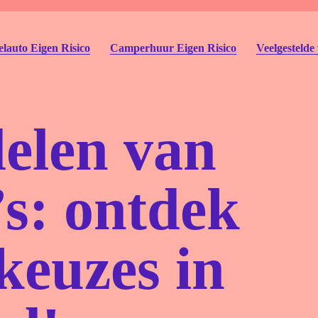
lauto Eigen Risico
Camperhuur Eigen Risico
Veelgestelde
elen van
’s: ontdek
Autohu
Deelau
keuzes in