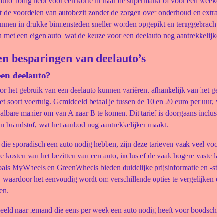
auto nodig hebt voor een korte rit naar de supermarkt of voor een week
dt de voordelen van autobezit zonder de zorgen over onderhoud en extra
unnen in drukke binnensteden sneller worden opgepikt en teruggebracht
n met een eigen auto, wat de keuze voor een deelauto nog aantrekkelijk
en besparingen van deelauto’s
een deelauto?
or het gebruik van een deelauto kunnen variëren, afhankelijk van het 
et soort voertuig. Gemiddeld betaal je tussen de 10 en 20 euro per uur, 
albare manier om van A naar B te komen. Dit tarief is doorgaans inclus
n brandstof, wat het aanbod nog aantrekkelijker maakt.
die sporadisch een auto nodig hebben, zijn deze tarieven vaak veel voo
 kosten van het bezitten van een auto, inclusief de vaak hogere vaste l
oals MyWheels en GreenWheels bieden duidelijke prijsinformatie en -st
 waardoor het eenvoudig wordt om verschillende opties te vergelijken 
en.
beeld naar iemand die eens per week een auto nodig heeft voor boodsc