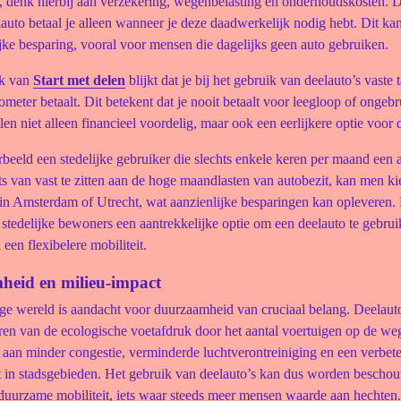
, denk hierbij aan verzekering, wegenbelasting en onderhoudskosten. D
auto betaal je alleen wanneer je deze daadwerkelijk nodig hebt. Dit kan
jke besparing, vooral voor mensen die dagelijks geen auto gebruiken.
ek van
Start met delen
blijkt dat je bij het gebruik van deelauto’s vaste 
lometer betaalt. Dit betekent dat je nooit betaalt voor leegloop of ongebru
en niet alleen financieel voordelig, maar ook een eerlijkere optie voor 
eeld een stedelijke gebruiker die slechts enkele keren per maand een 
ats van vast te zitten aan de hoge maandlasten van autobezit, kan men k
 in Amsterdam of Utrecht, wat aanzienlijke besparingen kan opleveren. 
 stedelijke bewoners een aantrekkelijke optie om een deelauto te gebrui
 een flexibelere mobiliteit.
eid en milieu-impact
ge wereld is aandacht voor duurzaamheid van cruciaal belang. Deelauto
en van de ecologische voetafdruk door het aantal voertuigen op de weg
j aan minder congestie, verminderde luchtverontreiniging en een verbet
it in stadsgebieden. Het gebruik van deelauto’s kan dus worden bescho
 duurzame mobiliteit, iets waar steeds meer mensen waarde aan hechten.