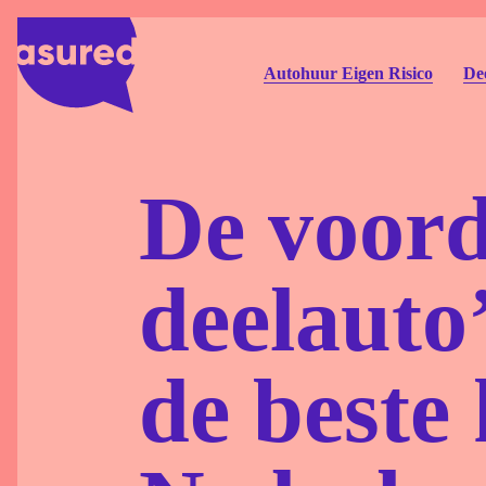
Autohuur Eigen Risico
Dee
De voord
deelauto
de beste 