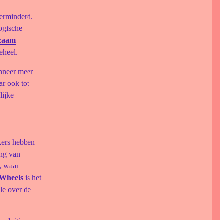
verminderd.
ogische
zaam
eheel.
anneer meer
ar ook tot
lijke
ikers hebben
ing van
, waar
Wheels
is het
le over de