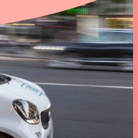
rhuur Eigen
ns
t
oad documenten
Voorwaarden
en