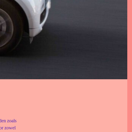
eden zoals
oor zowel