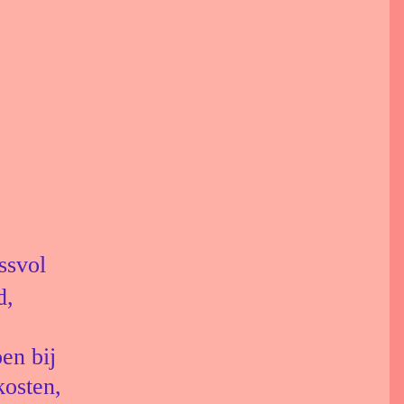
ssvol
d,
en bij
kosten,