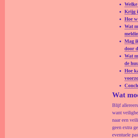
Welke 
Krijg 
Hoe we
Wat mo
meldi
Mag ik
door 
Wat mo
de hu
Hoe ka
voorz
Concl
Wat moe
Blijf alleree
want veilighe
naar een veil
geen extra ge
eventuele pas