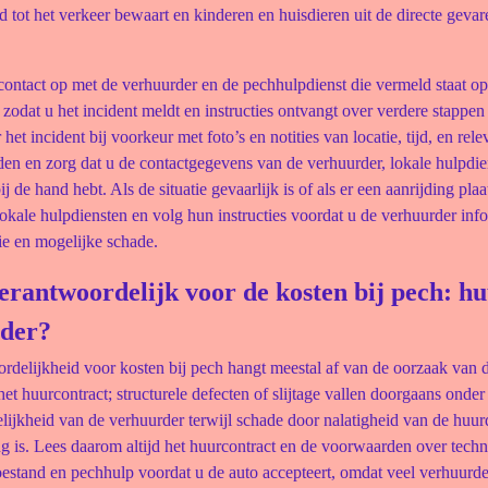
nd tot het verkeer bewaart en kinderen en huisdieren uit de directe geva
ontact op met de verhuurder en de pechhulpdienst die vermeld staat op
 zodat u het incident meldt en instructies ontvangt over verdere stappen
et incident bij voorkeur met foto’s en notities van locatie, tijd, en rele
en en zorg dat u de contactgegevens van de verhuurder, lokale hulpdi
j de hand hebt. Als de situatie gevaarlijk is of als er een aanrijding pla
lokale hulpdiensten en volg hun instructies voordat u de verhuurder inf
ie en mogelijke schade.
erantwoordelijk voor de kosten bij pech: h
der?
rdelijkheid voor kosten bij pech hangt meestal af van de oorzaak van 
het huurcontract; structurele defecten of slijtage vallen doorgaans onder
lijkheid van de verhuurder terwijl schade door nalatigheid van de huur
g is. Lees daarom altijd het huurcontract en de voorwaarden over techn
estand en pechhulp voordat u de auto accepteert, omdat veel verhuurde