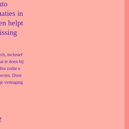
uto
aties in
en helpt
issing
ch, inclusief
t te doen bij
fen zodat u
pecten. Door
ge vertraging
?