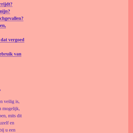
rrijdt?
mijn?
echgevallen?
en,
 dat vergoed
gebruik van
?
 veilig is,
n mogelijk,
en, mits dit
uzelf en
bij u een