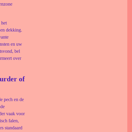
renzone
 het
 en dekking.
vante
ensten en uw
atsvond, bel
ormeert over
uurder of
de pech en de
 de
der vaak voor
isch falen,
rs standaard