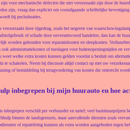
 zijn voor mechanische defecten die niet veroorzaakt zijn door de huurd
den zijn, vraag dan expliciet om voorafgaande schriftelijke bevestigin
wordt bij pechsituaties.
is veroorzaakt door rijgedrag, zoals het negeren van waarschuwingslam
ndstofgebruik of schade door onverantwoord handelen, dan kan de huu
lijk worden gehouden voor reparatiekosten en sleepkosten. Verhuurbed
ook administratiekosten of toeslagen voor buitenopeningstijden en ver
u weet welke extra kosten kunnen gelden voordat u besluit om alternati
in te schakelen. Neem bij discussie altijd contact op met uw verzekeraa
euning of bemiddeling bij terugvordering van kosten die onterecht wor
ulp inbegrepen bij mijn huurauto en hoe act
s inbegrepen verschilt per verhuurder en tarief; veel basishuurprijzen b
chhulp binnen de landsgrenzen, maar aanvullende diensten zoals verva
pdiensten of repatriëring kunnen als extra worden aangeboden tegen bet