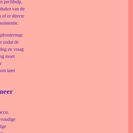
an pechhulp,
ophalen van de
 of er directe
sistentie.
igdossiermap
r zodat de
ding en vraag
ing moet
r
om later
 meer
accu,
nvoudige
lige