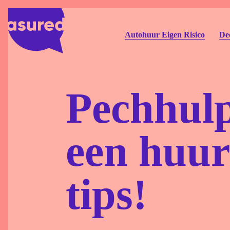
Autohuur Eigen Risico
Dee
Pechhulp
een huur
tips!