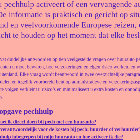
u pechhulp activeert of een vervangende a
De informatie is praktisch en gericht op situ
nd en veelvoorkomende Europese reizen, 
icht te houden op het moment dat elke besl
at duidelijke antwoorden op tien veelgestelde vragen over huurauto pe
nten u moet bewaren, hoe verzekeringen en eigen risico werken, en wa
uitenland. Elke vraag wordt beantwoord in twee overzichtelijke paragra
delen en tegelijk voorbereid bent op administratieve en verzekeringsas
te volgen verkleint u risico’s en minimaliseert u extra kosten en onnodi
s.
opgave pechhulp
et ik direct doen bij pech met een huurauto?
 verantwoordelijk voor de kosten bij pech: huurder of verhuurder
hhulp inbegrepen bij mijn huurauto en hoe activeer ik die?