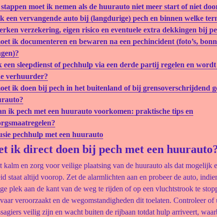
stappen moet ik nemen als de huurauto niet meer start of niet doo
ik een vervangende auto bij (langdurige) pech en binnen welke ter
rken verzekering, eigen risico en eventuele extra dekkingen bij p
et ik documenteren en bewaren na een pechincident (foto’s, bonn
ngen)?
 een sleepdienst of pechhulp via een derde partij regelen en wordt
de verhuurder?
et ik doen bij pech in het buitenland of bij grensoverschrijdend 
urauto?
n ik pech met een huurauto voorkomen: praktische tips en
orgsmaatregelen?
usie pechhulp met een huurauto
t ik direct doen bij pech met een huurauto
rst kalm en zorg voor veilige plaatsing van de huurauto als dat mogelijk en
id staat altijd voorop. Zet de alarmlichten aan en probeer de auto, indie
ige plek aan de kant van de weg te rijden of op een vluchtstrook te stopp
vaar veroorzaakt en de wegomstandigheden dit toelaten. Controleer of 
sagiers veilig zijn en wacht buiten de rijbaan totdat hulp arriveert, waar