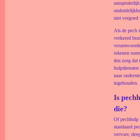
aansprakelijk
onduidelijkhe
niet vergoed 
Als de pech 
verkeerd bra
verantwoorde
rekenen soms 
dus zorg dat 
hulpdiensten 
naar onderst
ingehouden.
Is pechh
die?
Of pechhulp i
standaard pe
vervoer, slee