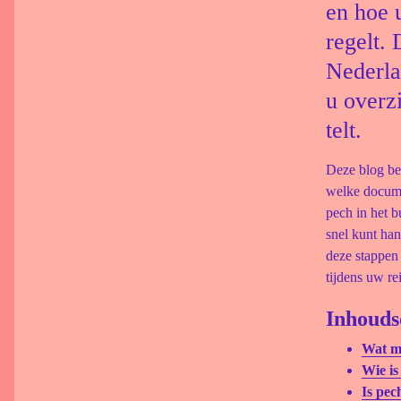
en hoe 
regelt. 
Nederla
u overz
telt.
Deze blog bev
welke docume
pech in het b
snel kunt han
deze stappen 
tijdens uw rei
Inhouds
Wat mo
Wie is
Is pec