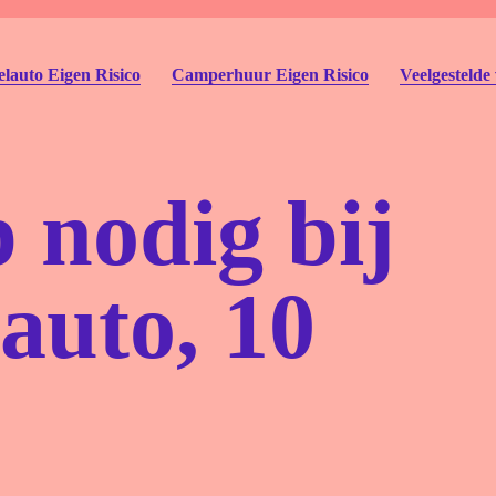
lauto Eigen Risico
Camperhuur Eigen Risico
Veelgestelde
 nodig bij
auto, 10
Autohu
Deelau