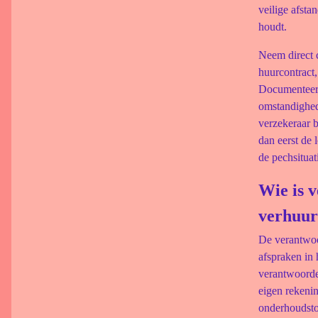
veilige afsta
houdt.
Neem direct c
huurcontract,
Documenteer h
omstandighed
verzekeraar bi
dan eerst de 
de pechsituat
Wie is v
verhuur
De verantwoo
afspraken in 
verantwoorde
eigen rekenin
onderhoudsto