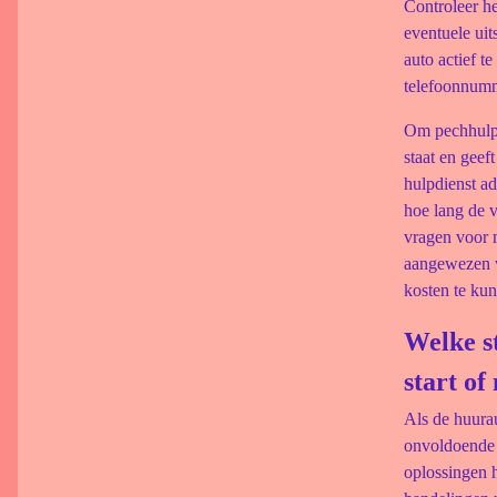
Controleer he
eventuele uit
auto actief t
telefoonnumme
Om pechhulp 
staat en geef
hulpdienst a
hoe lang de 
vragen voor m
aangewezen w
kosten te kun
Welke s
start of
Als de huurau
onvoldoende 
oplossingen 