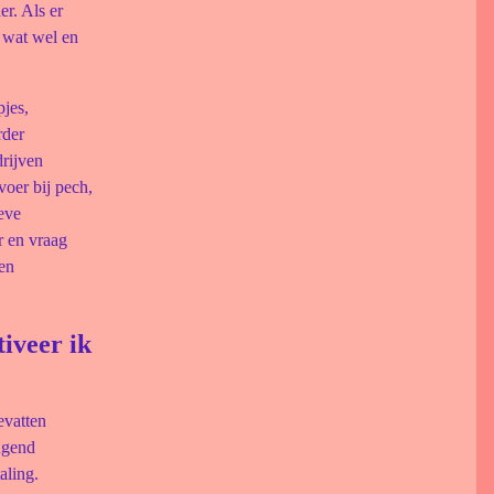
er. Als er
g wat wel en
pjes,
rder
rijven
voer bij pech,
eve
r en vraag
den
iveer ik
evatten
ngend
aling.