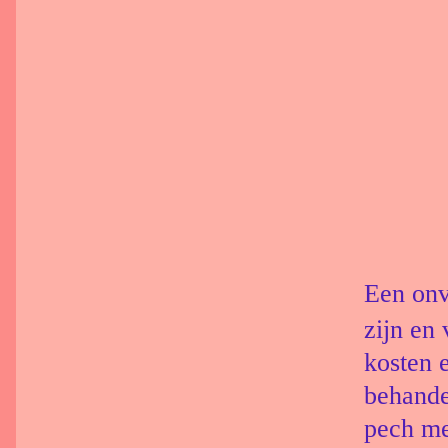
Een on
zijn en
kosten e
behande
pech me