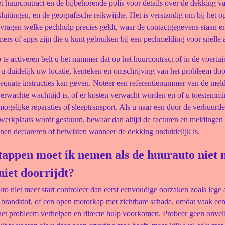
t huurcontract en de bijbehorende polis voor details over de dekking v
sluitingen, en de geografische reikwijdte. Het is verstandig om bij het 
e vragen welke pechhulp precies geldt, waar de contactgegevens staan en
rs of apps zijn die u kunt gebruiken bij een pechmelding voor snelle as
te activeren belt u het nummer dat op het huurcontract of in de voertu
t u duidelijk uw locatie, kenteken en omschrijving van het probleem doo
dequate instructies kan geven. Noteer een referentienummer van de mel
verwachte wachttijd is, of er kosten verwacht worden en of u toestemm
ogelijke reparaties of sleeptransport. Als u naar een door de verhuurde
erkplaats wordt gestuurd, bewaar dan altijd de facturen en meldingen 
nen declareren of betwisten wanneer de dekking onduidelijk is.
tappen moet ik nemen als de huurauto niet
 niet doorrijdt?
to niet meer start controleer dan eerst eenvoudige oorzaken zoals lege 
brandstof, of een open motorkap met zichtbare schade, omdat vaak ee
het probleem verhelpen en directe hulp voorkomen. Probeer geen onvei