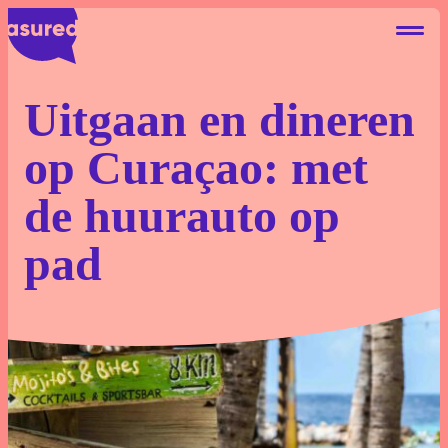
Uitgaan en dineren
op Curaçao: met
Autohuur Eigen Risico
de huurauto op
Deelauto Eigen Risico
pad
Camperhuur Eigen Risico
Over ons
Contact
Blog