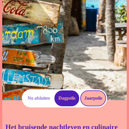
Download documenten
Schade Melden
Voorwaarden
Veelgestelde vragen
Nu afsluiten
Dagpolis
Jaarpolis
Het bruisende nachtleven en culinaire