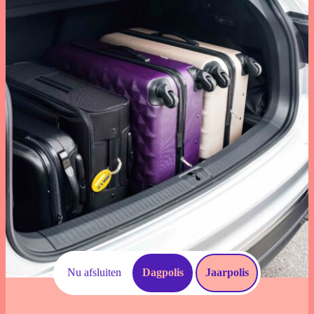
Download documenten
Schade Melden
Voorwaarden
Veelgestelde vragen
Nu afsluiten
Dagpolis
Jaarpolis