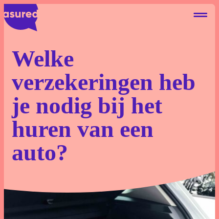
Welke
verzekeringen heb
Autohuur Eigen Risico
je nodig bij het
Deelauto Eigen Risico
huren van een
Camperhuur Eigen Risico
auto?
Over ons
Contact
Blog