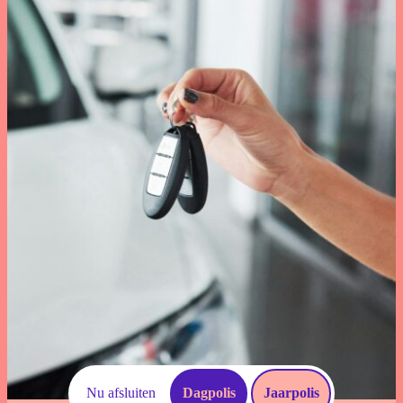
Download documenten
Schade Melden
Voorwaarden
Veelgestelde vragen
Nu afsluiten
Dagpolis
Jaarpolis