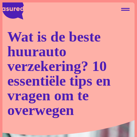
Wat is de beste
huurauto
Autohuur Eigen Risico
verzekering? 10
Deelauto Eigen Risico
essentiële tips en
Camperhuur Eigen Risico
vragen om te
Over ons
overwegen
Contact
Blog