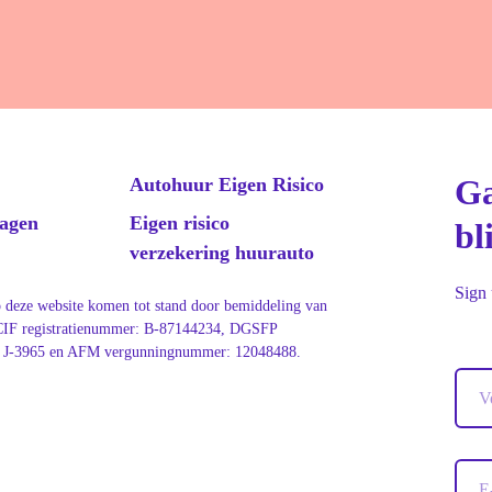
Ga
Autohuur Eigen Risico
ragen
Eigen risico
bl
verzekering huurauto
Sign 
 deze website komen tot stand door bemiddeling van
 CIF registratienummer: B-87144234, DGSFP
 J-3965 en AFM vergunningnummer: 12048488.