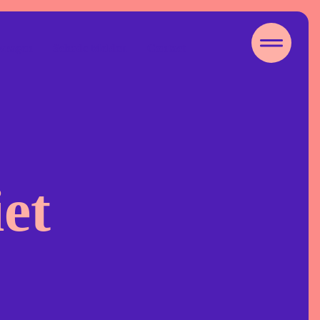
 vragen
Schade Melden
Contact
e
iet
ur Eigen Risico
to Eigen Risico