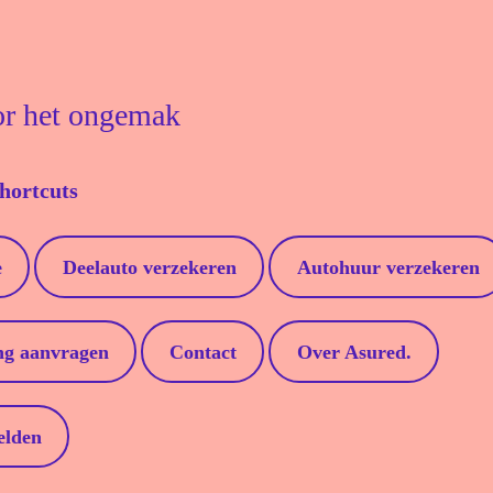
or het ongemak
shortcuts
e
Deelauto verzekeren
Autohuur verzekeren
ng aanvragen
Contact
Over Asured.
elden