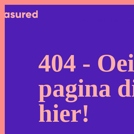
Autohuur Eigen Risico
Dee
404 - Oei
pagina di
hier!