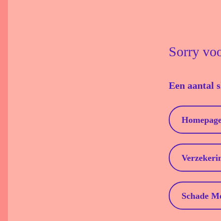
Sorry vo
Een aantal 
Homepag
Verzekeri
Schade M