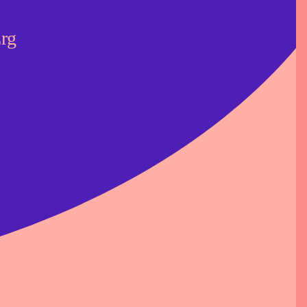
rhuur Eigen
Erg
ns
t
!
oad documenten
Voorwaarden
en