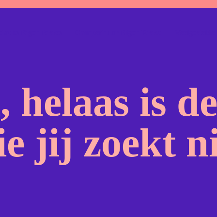
lauto Eigen Risico
Camperhuur Eigen Risico
Veelgestelde
, helaas is d
e jij zoekt n
Autohu
Deelau