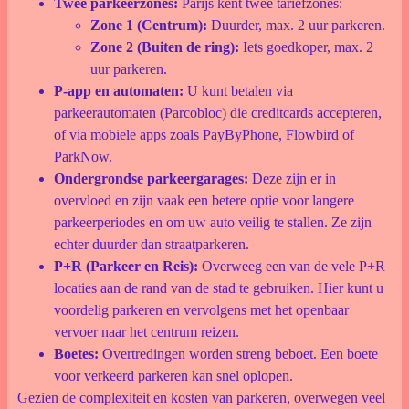
Twee parkeerzones:
Parijs kent twee tariefzones:
Zone 1 (Centrum):
Duurder, max. 2 uur parkeren.
Zone 2 (Buiten de ring):
Iets goedkoper, max. 2
uur parkeren.
P-app en automaten:
U kunt betalen via
parkeerautomaten (Parcobloc) die creditcards accepteren,
of via mobiele apps zoals PayByPhone, Flowbird of
ParkNow.
Ondergrondse parkeergarages:
Deze zijn er in
overvloed en zijn vaak een betere optie voor langere
parkeerperiodes en om uw auto veilig te stallen. Ze zijn
echter duurder dan straatparkeren.
P+R (Parkeer en Reis):
Overweeg een van de vele P+R
locaties aan de rand van de stad te gebruiken. Hier kunt u
voordelig parkeren en vervolgens met het openbaar
vervoer naar het centrum reizen.
Boetes:
Overtredingen worden streng beboet. Een boete
voor verkeerd parkeren kan snel oplopen.
Gezien de complexiteit en kosten van parkeren, overwegen veel