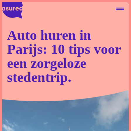
Auto huren in
Parijs: 10 tips voor
Autohuur Eigen Risico
een zorgeloze
Deelauto Eigen Risico
stedentrip.
Camperhuur Eigen Risico
Over ons
Contact
Blog