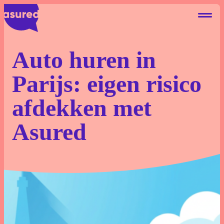
Auto huren in
Parijs: eigen risico
Autohuur Eigen Risico
afdekken met
Deelauto Eigen Risico
Asured
Camperhuur Eigen Risico
Over ons
Contact
Blog