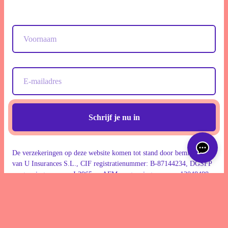
Schrijf je nu in
De verzekeringen op deze website komen tot stand door bemiddeling
van U Insurances S.L., CIF registratienummer: B-87144234, DGSFP
vergunningnummer: J-3965 en AFM vergunningnummer: 12048488.