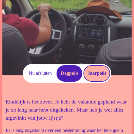
Download documenten
Schade Melden
Voorwaarden
Veelgestelde vragen
Nu afsluiten
Dagpolis
Jaarpolis
Eindelijk is het zover. Je hebt de vakantie gepland waar
je zo lang naar hebt uitgekeken. Maar heb je wel alles
afgevinkt van jouw lijstje?
Er is lang nagedacht over een bestemming waar het hele gezin