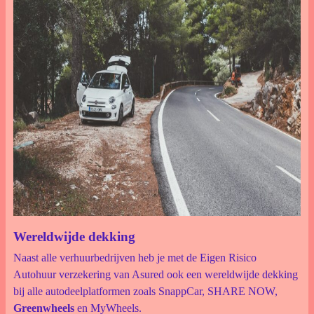
Wereldwijde dekking
Naast alle verhuurbedrijven heb je met de Eigen Risico
Autohuur verzekering van Asured ook een wereldwijde dekking
bij alle autodeelplatformen zoals SnappCar, SHARE NOW,
Greenwheels
en MyWheels.