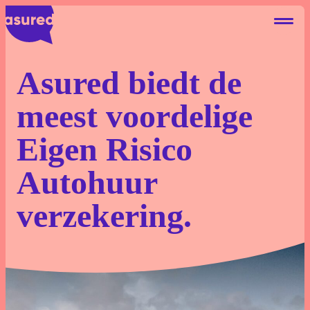
Asured biedt de
meest voordelige
Autohuur Eigen Risico
Eigen Risico
Deelauto Eigen Risico
Autohuur
Camperhuur Eigen Risico
verzekering.
Over ons
Contact
Blog