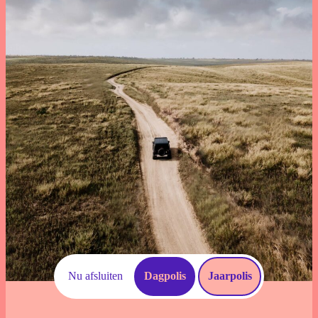
Download documenten
Schade Melden
Voorwaarden
Veelgestelde vragen
Nu afsluiten
Dagpolis
Jaarpolis